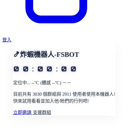
登入
🍤炸蝦機器人-FSBOT
0
0
:
0
0
:
0
0
定位中...
--°C
(體感 --°C)
－－
目前共有
3030
個群組與
2911
使用者使用本機器人!
快來試用看看並加入他/她們的行列吧!
立即邀請
支援群組